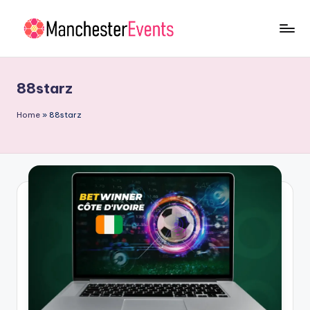
Skip
to
M
Consultez
content
les
a
résultats
88starz
n
du
Loto
c
Home
»
88starz
Bonheur
h
CI
e
en
temps
s
réel
t
ici.
e
r
e
v