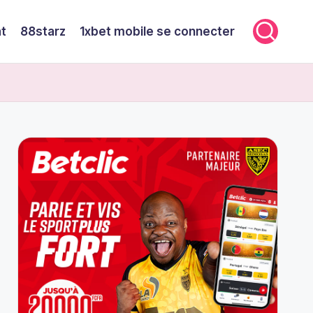
at
88starz
1xbet mobile se connecter