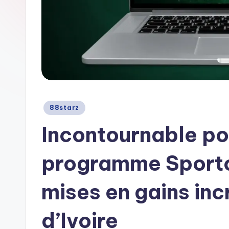
r
e
v
e
n
Posted
t
88starz
in
Incontournable pou
s
programme Sportc
mises en gains in
d’Ivoire