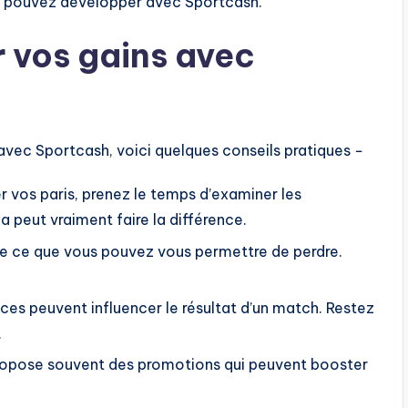
us pouvez développer avec Sportcash.
vos gains avec
e avec Sportcash, voici quelques conseils pratiques −
r vos paris, prenez le temps d’examiner les
 peut vraiment faire la différence.
ue ce que vous pouvez vous permettre de perdre.
ces peuvent influencer le résultat d’un match. Restez
.
ropose souvent des promotions qui peuvent booster