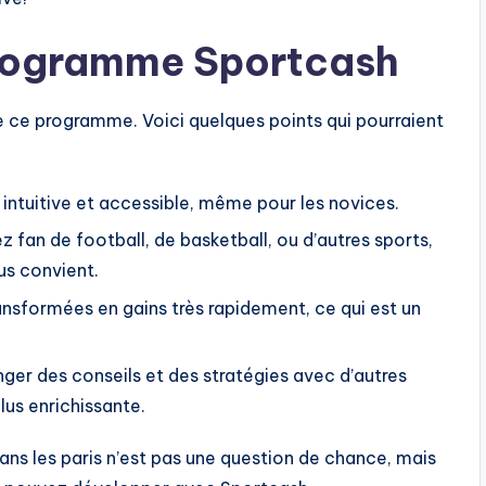
programme Sportcash
 ce programme. Voici quelques points qui pourraient
t intuitive et accessible, même pour les novices.
z fan de football, de basketball, ou d’autres sports,
us convient.
ansformées en gains très rapidement, ce qui est un
r des conseils et des stratégies avec d’autres
lus enrichissante.
ans les paris n’est pas une question de chance, mais