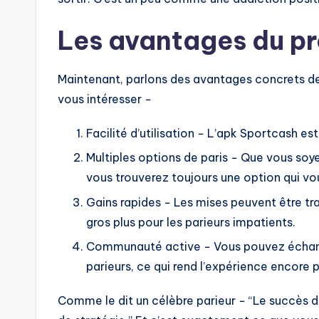
Les avantages du 
Maintenant, parlons des avantages concrets de
vous intéresser −
Facilité d’utilisation − L’apk Sportcash es
Multiples options de paris − Que vous soye
vous trouverez toujours une option qui vo
Gains rapides − Les mises peuvent être tr
gros plus pour les parieurs impatients.
Communauté active − Vous pouvez échange
parieurs, ce qui rend l’expérience encore p
Comme le dit un célèbre parieur − “Le succès d