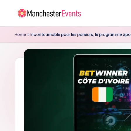
Skip
M
Consultez
to
les
content
a
Home
»
Incontournable pour les parieurs, le programme Spo
résultats
n
du
Loto
c
Bonheur
h
CI
en
e
temps
s
réel
t
ici.
e