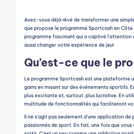
Avez-vous déjà rêvé de transformer une simple
que propose le programme Sportcash en Côte d’I
programme fascinant qui a captivé l’attention d
aussi changer votre expérience de jeu!
Qu’est-ce que le p
Le programme Sportcash est une plateforme un
gains en misant sur des événements sportifs. 
plus excitante et, surtout, plus lucrative. En ut
multitude de fonctionnalités qui faciliteront vo
Il ne s’agit pas seulement d’une application d
passionnés de sport. En fait, une fois que vous e
sortir. C’est un peu comme une addiction posit