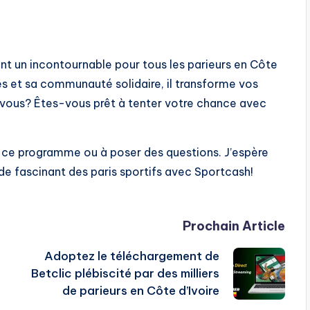
t un incontournable pour tous les parieurs en Côte
es et sa communauté solidaire, il transforme vos
z-vous? Êtes-vous prêt à tenter votre chance avec
 ce programme ou à poser des questions. J’espère
nde fascinant des paris sportifs avec Sportcash!
Prochain Article
Adoptez le téléchargement de
Betclic plébiscité par des milliers
de parieurs en Côte d’Ivoire